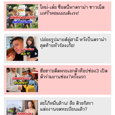
ใหม่-เต๋อ ช็อตนี้พาดราม่า ชาวเน็ต
เเห่รัวคอมเมนต์เเรง!
ปล่อยรูปมายด์คู่สามี หวังปั่นดราม่า
สุดท้ายทัวร์ลงเก้อ!
ฮือฮา!อดีตพระเอกตัวท็อปช่อง3 เปิด
ตัวร่วมงานช่อง7ครั้งแรก
สะใภ้หมื่นล้าน! ลือ ดิวอริสรา
แต่งงานจดทะเบียนแล้ว?