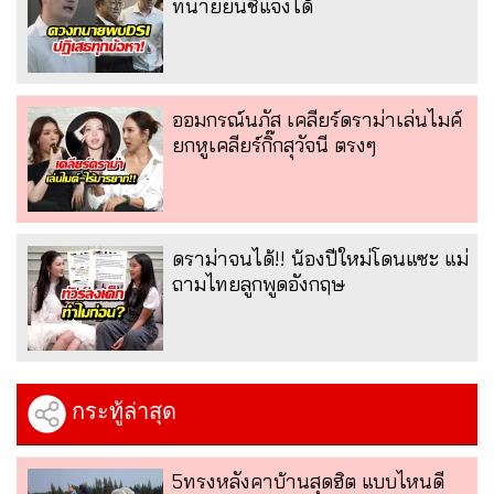
ทนายยันชี้แจงได้
ออมกรณ์นภัส เคลียร์ดราม่าเล่นไมค์
ยกหูเคลียร์กิ๊กสุวัจนี ตรงๆ
ดราม่าจนได้!! น้องปีใหม่โดนแซะ แม่
ถามไทยลูกพูดอังกฤษ
กระทู้ล่าสุด
5ทรงหลังคาบ้านสุดฮิต แบบไหนดี