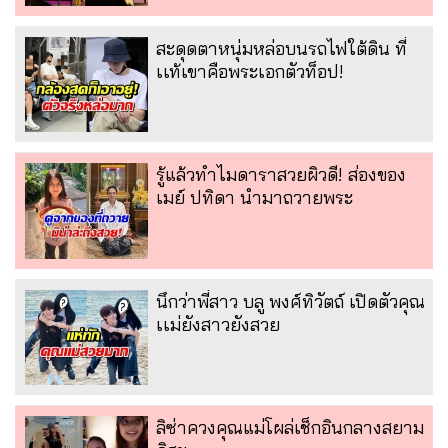
สะดุดตาหนุ่มหล่อบนรถไฟใต้ดิน ที่
เเท้เขาคือพระเอกตัวท็อป!
รู้แล้วทำไมดาราสวยผิวดี! ส่องของ
เมย์ ปทิดา นำมาถวายพระ
นึกว่าพี่สาว บลู พงศ์ทิวัตถ์ เปิดตัวคุณ
เเม่ยังสาวยังสวย
ลิซ่าควงคุณแม่โผล่เช็กอินกลางสยาม