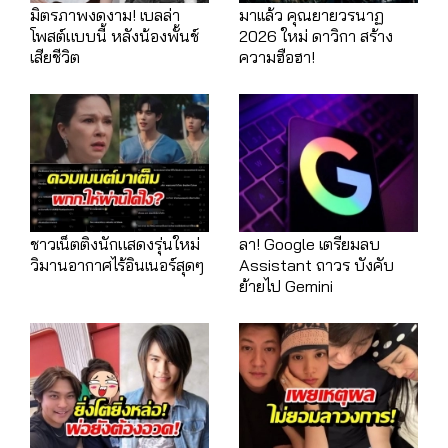
มิตรภาพงดงาม! เบลล่า
มาเเล้ว คุณยายวรนาฏ
โพสต์แบบนี้ หลังน้องพั้นช์
2026 ใหม่ ดาวิกา สร้าง
เสียชีวิต
ความฮือฮา!
ชาวเน็ตติงนักแสดงรุ่นใหม่
ลา! Google เตรียมลบ
วิมานอากาศไร้อินเนอร์สุดๆ
Assistant ถาวร บังคับ
ย้ายไป Gemini