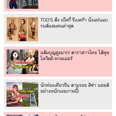
TOD’S ดึง เบ็คกี้ รีเบคก้า นั่งแท่นแบ
รนด์แอมคนล่าสุด
แต้มบุญสูงมาก! ดาราสาวไทย ได้คุย
โควิลล์-พาลเมอร์
นักท่องเที่ยวจีน ตามรอย ลิซ่า นอยด์
อย่างหนักเจอภาพนี้!