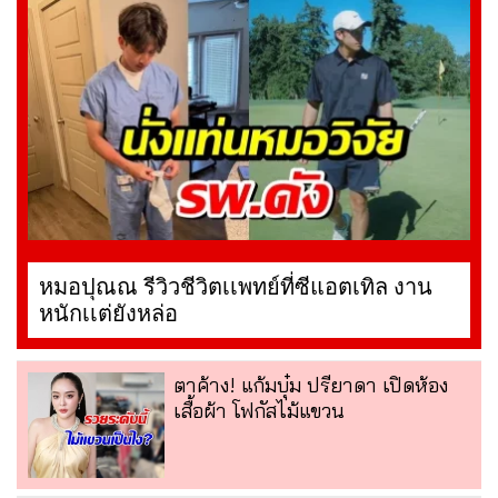
หมอปุณณ รีวิวชีวิตเเพทย์ที่ซีแอตเทิล งาน
หนักเเต่ยังหล่อ
ตาค้าง! แก้มบุ๋ม ปรียาดา เปิดห้อง
เสื้อผ้า โฟกัสไม้แขวน