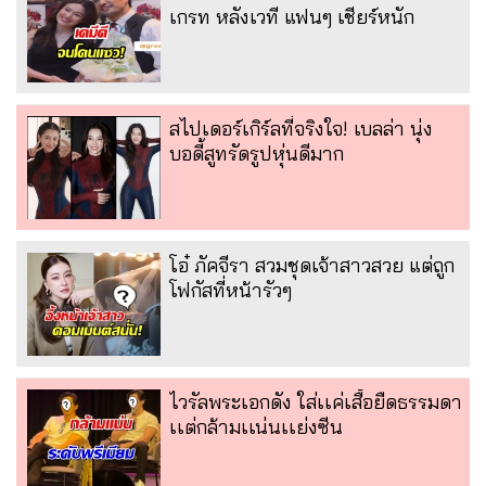
เกรท หลังเวที แฟนๆ เชียร์หนัก
สไปเดอร์เกิร์ลที่จริงใจ! เบลล่า นุ่ง
บอดี้สูทรัดรูปหุ่นดีมาก
โอ๋ ภัคจีรา สวมชุดเจ้าสาวสวย แต่ถูก
โฟกัสที่หน้ารัวๆ
ไวรัลพระเอกดัง ใส่เเค่เสื้อยืดธรรมดา
เเต่กล้ามเเน่นเเย่งซีน