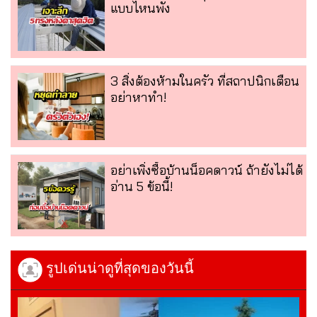
แบบไหนพัง
3 สิ่งต้องห้ามในครัว ที่สถาปนิกเตือน
อย่าหาทำ!
อย่าเพิ่งซื้อบ้านน็อคดาวน์ ถ้ายังไม่ได้
อ่าน 5 ข้อนี้!
รูปเด่นน่าดูที่สุดของวันนี้