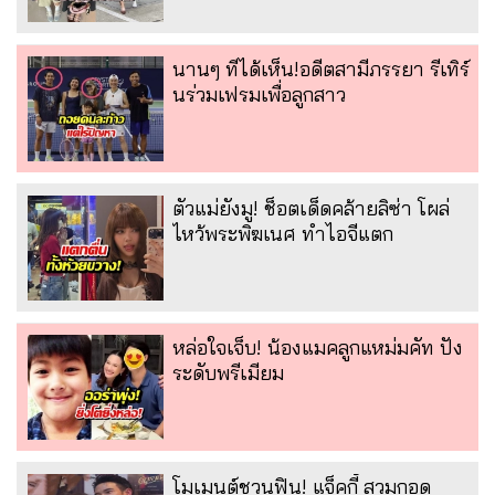
นานๆ ทีได้เห็น!อดีตสามีภรรยา รีเทิร์
นร่วมเฟรมเพื่อลูกสาว
ตัวแม่ยังมู! ช็อตเด็ดคล้ายลิซ่า โผล่
ไหว้พระพิฆเนศ ทำไอจีแตก
หล่อใจเจ็บ! น้องแมคลูกแหม่มคัท ปัง
ระดับพรีเมียม
โมเมนต์ชวนฟิน! แจ็คกี้ สวมกอด