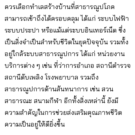
ควรเลือกทำเลสร้างบ้านที่สาธารณูปโภค
สามารถเข้าถึงได้ครอบคลุม ได้แก่ ระบบไฟฟ้า
ระบบประปา หรือแม้แต่ระบบอินเทอร์เน็ต ซึ่ง
เป็นสิ่งจำเป็นสำหรับชีวิตในยุคปัจจุบัน รวมทั้ง
อยู่ใกล้ระบบสาธารณูปการ ได้แก่ หน่วยงาน
บริการต่าง ๆ เช่น ที่ว่าการอำเภอ สถานีตำรวจ
สถานีดับเพลิง โรงพยาบาล รวมถึง
สาธารณูปการด้านสันทนาการ เช่น สวน
สาธารณะ สนามกีฬา อีกทั้งสิ่งเหล่านี้ ยังมี
ความสำคัญในการช่วยส่งเสริมคุณภาพชีวิต
ความเป็นอยู่ให้ดียิ่งขึ้น