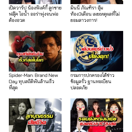
เปิดวาร์ป น้องฟังค์กี้ ลูกชาย
มินนี่ ภัณฑิรา อุ้ม
ฟลุ๊ค ไอน้ำ ออร่าพุ่งจนพ่อ
ท้อง3เดือน เผยเหตุผลที่ไม่
ต้องอวด
ยอมลาวงการ!
Spider-Man: Brand New
กรมการปกครองโต้ข่าว
Day ทุบสถิติพันล้านเร็ว
ข้อมูลรั่ว ฐานทะเบียน
ที่สุด
ปลอดภัย