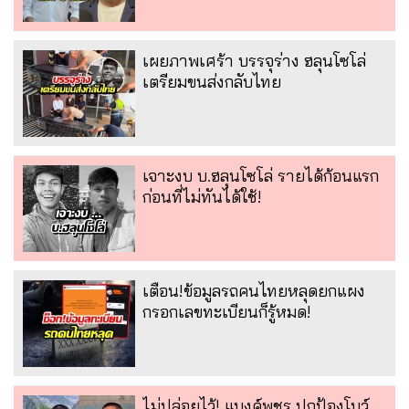
เผยภาพเศร้า บรรจุร่าง ฮลุนโซโล่
เตรียมขนส่งกลับไทย
เจาะงบ บ.ฮลุนโซโล่ รายได้ก้อนแรก
ก่อนที่ไม่ทันได้ใช้!
เตือน!ข้อมูลรถคนไทยหลุดยกแผง
กรอกเลขทะเบียนก็รู้หมด!
ไม่ปล่อยไว้! แบงค์พชร ปกป้องโบว์