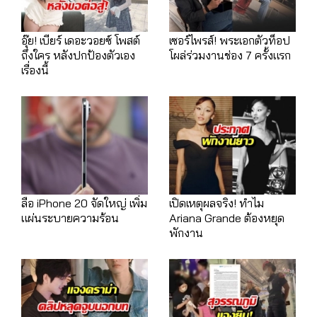
อุ๊ย! เบียร์ เดอะวอยซ์ โพสต์
เซอร์ไพรส์! พระเอกตัวท็อป
ถึงใคร หลังปกป้องตัวเอง
โผล่ร่วมงานช่อง 7 ครั้งแรก
เรื่องนี้
ลือ iPhone 20 จัดใหญ่ เพิ่ม
เปิดเหตุผลจริง! ทำไม
แผ่นระบายความร้อน
Ariana Grande ต้องหยุด
พักงาน