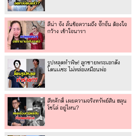
ลีน่า จัง ลั่นข้อความถึง จั๊กจั่น ต้องใจ
กว้าง เข้าใจนารา
รูปหลุดทำพิษ! ลูกชายพระเอกดัง
โดนเเซะ ไม่หล่อเหมือนพ่อ
สีหศักดิ์ เผยความจริงทรัพย์สิน ฮลุน
โซโล่ อยู่ไหน?