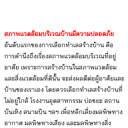
สภาพแวดล้อมบริเวณบ้านมีความปลอดภัย
อันดับแรกของการเลือกทำเลสร้างบ้าน คือ
การคำนึงถึงเรื่องสภาพแวดล้อมบริเวณที่อยู่
อาศัย เพราะการสร้างบ้านในสภาพแวดล้อม
และสิ่งแวดล้อมที่ดีนั้น จะส่งผลดีต่อผู้อาศัยและ
บ้านของเราเอง โดยควรเลือกทำเลสร้างบ้านที่
ไม่อยู่ใกล้ โรงงานอุตสาหกรรม บ่อขยะ สถาน
บันเทิง สนามบิน ฯลฯ เพื่อหลีกเลี่ยงมลพิษทาง
อากาศ มลพิษทางเสียง และมลพิษทางสิ่ง