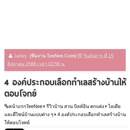
JaAey
(ทีมงาน TeeNee.Com)
วันอังคาร ที่ 15
สิงหาคม 2566 เวลา 02:56 น.
4 องค์ประกอบเลือกทำเลสร้างบ้านให้
ตอบโจทย์
หน้าแรกTeeNee
รีวิวบ้าน สวน บิลท์อิน ตกแต่ง
ไอเดีย
และดีไซน์บ้านแบบต่าง ๆ
4 องค์ประกอบเลือกทำเลสร้างบ้าน
ให้ตอบโจทย์