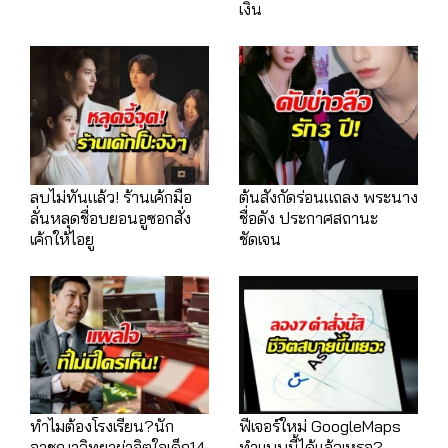
เงิน
ลบไม่ทันแล้ว! ร้านเค้กมือ
ต้นสังกัดร่อนแถลง พระนาง
ลั่นหลุดชื่อบยอนอูซอกสั่ง
ชื่อดัง ประกาศสถานะ
เค้กให้ไอยู
ชัดเจน
ทำไมต้องโรงเรียน?นัก
ฟีเจอร์ใหม่ GoogleMaps
อาชญาวิทยาผ่าจิตใจเด็ก14
ทำแบบนี้ได้แล้วเหรอ?