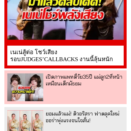
เนเน่สู้ต่อ โชว์เสียง
รอบJUDGES’CALLBACKS งานนี้ลุ้นหนัก
เปิดภาพแพทตี้วัย35ปี แม่ลูก2ที่หน้า
เหมือนเด็กมัธยม
ยอมแล้วแม่! ดิวอริสรา ฟาดลุคใหม่
ออร่าพุ่งแรงจนใจสั่น!