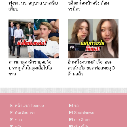
พุ่งชน นร. อนุบาล บาดเจ็บ
วดี ตกใจหน้าจริง ต้อม
เพียบ
รชนีกร
ภาพล่าสุด เจ้าชายจอร์จ
อีกหนึ่งความสำเร็จ! ออม
ปรากฏตัวในลุคเสื้อโปโล
กรณ์นภัส ยอดฟอลทะลุ 3
ขาว
ล้านแล้ว
หน้าแรก Teenee
รถ
บันเทิงดารา
Socialnews
ข่าว
การศึกษา
คลิป
เรื่องลี้ลับ