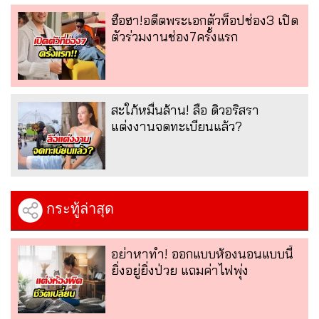
ฮือฮา!อดีตพระเอกตัวท็อปช่อง3 เปิด
ตัวร่วมงานช่อง7ครั้งแรก
สะใภ้หมื่นล้าน! ลือ ดิวอริสรา
แต่งงานจดทะเบียนแล้ว?
กระทู้ล่าสุด
อย่าหาทำ! ออกแบบห้องนอนแบบนี้
ยิ่งอยู่ยิ่งป่วย แถมค่าไฟพุ่ง