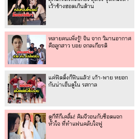
เว้าข้างฮอตเกินต้าน
หลายคนเพิ่งรู้! จิน จาก วิมานอากาศ
คือลูกสาว บอย ถกลเกียรติ
แค่ฟิตติ้งก็ฟินแล้ว! เก้า-พาย หยอก
กันน่าเอ็นดูใน รสกาล
ดูกี่ทีก็เคลิ้ม! คิมจีวอนกับช็อตแจก
หัวใจ ที่ทำแฟนคลับใจฟู