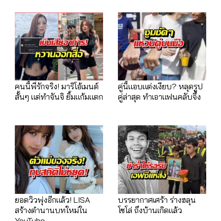
คนนี้พี่รักจริง! มาริโอ้เมนต์
คู่นี้แอบแต่งเงียบ? หลุดรูป
สั้นๆ แต่ทำจันจิ ยิ้มแก้มแตก
คู่ล่าสุด ทำเอาแฟนคลับจึ้ง
ยอดวิวพุ่งอีกแล้ว! LISA
บรรยากาศเศร้า ร่างฮลุน
สร้างตำนานบทใหม่ใน
โซโล่ ถึงบ้านเกิดแล้ว
YouTube