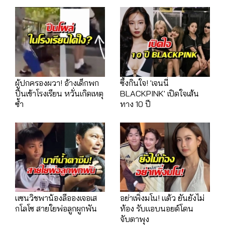
ผู้ปกครองผวา! อ้างเด็กพก
ซึ้งกินใจ! 'เจนนี่
ปืนเข้าโรงเรียน หวั่นเกิดเหตุ
BLACKPINK' เปิดใจเส้น
ซ้ำ
ทาง 10 ปี
แซนวิชพาน้องลีอองเจอเส
อย่าเพิ่งมโน! แต้ว ยันยังไม่
กโลโซ สายใยพ่อลูกผูกพัน
ท้อง รับแอบนอยด์โดน
จับตาพุง