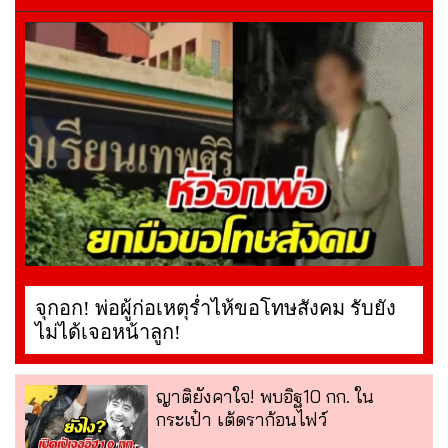
จุกอก! พ่อผู้ก่อเหตุร่ำไห้ขอโทษสังคม รับยัง
ไม่ได้เจอหน้าลูก!
ญาติยังคาใจ! พบอิฐ10 กก. ใน
กระเป๋า เต้ดราก้อนไฟว์