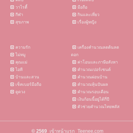
วาไรตี้
มือถือ
กีฬา
กินและเที่ยว
สุขภาพ
เรื่องผู้หญิง
ความรัก
เครื่องคำนวณลดต้นลด
ไม่หมู
ดอก
คุณแม่
ค่าโอนและภาษีอสังหา
ไอที
คำนวณเปอร์เซนต์
บ้านและสวน
คำนวณผ่อนบ้าน
เช็คเบอร์มือถือ
คำนวณหุ้นปันผล
ดูดวง
คำนวณรอบเดือน
เงินก้อนนี้อยู่ได้กี่ปี
ตัวช่วยคำนวณไทยพลัส
© 2569
เข้าหน้าแรก
Teenee.com