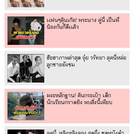
เเฟนๆลุ้นเก้อ! พระนาง คู่นี้ เป็นพี่
น้องกันก็ดีเเล้ว
ฮือฮาภาพล่าสุด จุ๋ย วรัทยา ลุคนี้หล่อ
ลูกชายยังชม
ผงะหลักฐาน! ค้นกระเป๋า เด็ก
นักเรียนกราดยิง พบสิ่งนี้เพียบ
ลุคนี้..หลิงหลิงคอง สุดจึ้ง ชุดหนังดำ