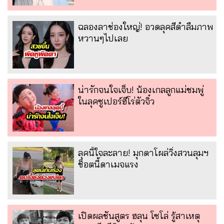
ฉลองลาช่องใหญ่! อวดลุคสีดำลืมภาพ
หวานๆไปเลย
น่ารักจนใจเจ็บ! น้องเกลลูกแม่ชมพู่
ในลุคซูเปอร์ฮีโร่ตัวจิ๋ว
ลุคนี้ใจละลาย! มุกดาโผล่วิ่งสวนลุมฯ
ช็อตนี้ดาเมจแรง
เปิดผลชันสูตร ฮลุน โซโล่ รู้สาเหตุ