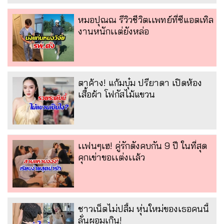
หมอปุณณ รีวิวชีวิตเเพทย์ที่ซีแอตเทิล
งานหนักเเต่ยังหล่อ
ตาค้าง! แก้มบุ๋ม ปรียาดา เปิดห้อง
เสื้อผ้า โฟกัสไม้แขวน
เเฟนๆเฮ! คู่รักดังคบกัน 9 ปี ในที่สุด
คุกเข่าขอเเต่งเเล้ว
ชาวเน็ตไม่ปลื้ม หุ่นใหม่ของเธอคนนี้
ลั่นผอมเกิน!