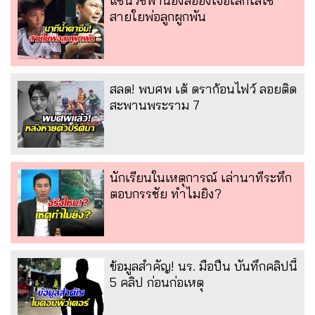
แซนวิชพาน้องลีอองเจอเสกโลโซ
สายใยพ่อลูกผูกพัน
สลด! พบศพ เต้ ดราก้อนไฟว์ ลอยติด
สะพานพระราม 7
นักเรียนในเหตุการณ์ เล่านาทีระทึก
ตอบกรรชัย ทำไมยิง?
ข้อมูลสำคัญ! นร. มือปืน บันทึกคลิปนี้
5 คลิป ก่อนก่อเหตุ