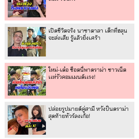
เปิดชีวิตจริง นาซาตาลา เด็กที่ฮลุน
จะส่งเสีย รู้แล้วยิ่งเศร้า
ใหม่-เต๋อ ช็อตนี้พาดราม่า ชาวเน็ต
เเห่รัวคอมเมนต์เเรง!
ปล่อยรูปมายด์คู่สามี หวังปั่นดราม่า
สุดท้ายทัวร์ลงเก้อ!