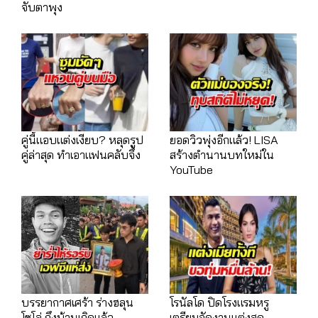
จับตาพุง
คู่นี้แอบแต่งเงียบ? หลุดรูป
ยอดวิวพุ่งอีกแล้ว! LISA
คู่ล่าสุด ทำเอาแฟนคลับจึ้ง
สร้างตำนานบทใหม่ใน
YouTube
บรรยากาศเศร้า ร่างฮลุน
โรนัลโด ปิดโรงแรมหรู
โซโล่ ถึงบ้านเกิดแล้ว
เตรียมจัดงานแต่งสุด