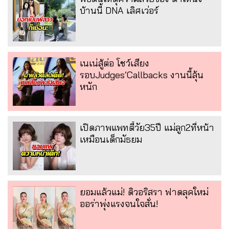
บ้านนี้ DNA เลิศเว่อร์
เนเน่สู้ต่อ โชว์เสียง
รอบJudges’Callbacks งานนี้ลุ้น
หนัก
เปิดภาพแพทตี้วัย35ปี แม่ลูก2ที่หน้า
เหมือนเด็กมัธยม
ยอมแล้วแม่! ดิวอริสรา ฟาดลุคใหม่
ออร่าพุ่งแรงจนใจสั่น!