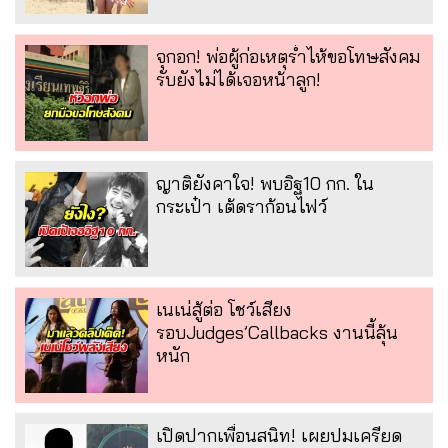
จุกอก! พ่อผู้ก่อเหตุร่ำไห้ขอโทษสังคม
รับยังไม่ได้เจอหน้าลูก!
ญาติยังคาใจ! พบอิฐ10 กก. ใน
กระเป๋า เต้ดราก้อนไฟว์
เนเน่สู้ต่อ โชว์เสียง
รอบJudges’Callbacks งานนี้ลุ้น
หนัก
เปิดปากเพื่อนสนิท! เผยปมเครียด