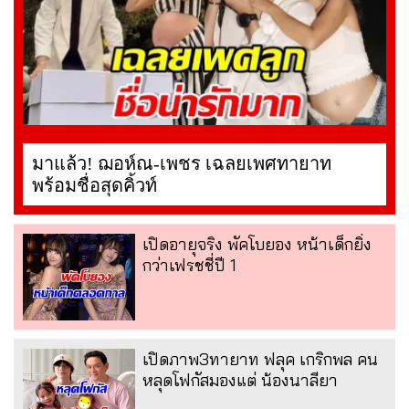
มาแล้ว! ฌอห์ณ-เพชร เฉลยเพศทายาท
พร้อมชื่อสุดคิ้วท์
เปิดอายุจริง พัคโบยอง หน้าเด็กยิ่ง
กว่าเฟรชชี่ปี 1
เปิดภาพ3ทายาท ฟลุค เกริกพล คน
หลุดโฟกัสมองแต่ น้องนาลียา