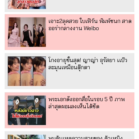
เจาะ2ลุคสวย ใบเฟิร์น พิมพ์ชนก สาด
ออร่ากลางงาน Weibo
โกงอายุขั้นสุด! ญาญ่า อุรัสยา เเบ๊ว
ละมุนเหมือนตุ๊กตา
พระเอกดังออกสื่อในรอบ 5 ปี ภาพ
ล่าสุดผอมลงเห็นได้ชัด
พบต้นเหตุความสวยของ ต้าเหนิง