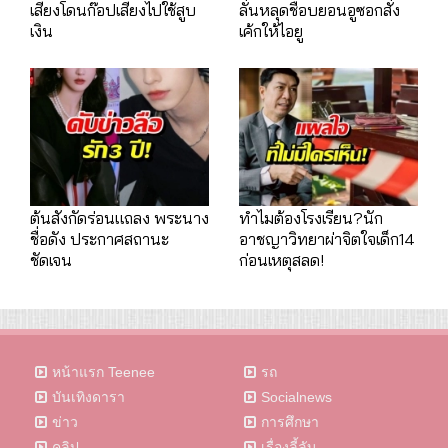
เสี่ยงโดนก๊อปเสียงไปใช้สูบ
ลั่นหลุดชื่อบยอนอูซอกสั่ง
เงิน
เค้กให้ไอยู
ต้นสังกัดร่อนแถลง พระนาง
ทำไมต้องโรงเรียน?นัก
ชื่อดัง ประกาศสถานะ
อาชญาวิทยาผ่าจิตใจเด็ก14
ชัดเจน
ก่อนเหตุสลด!
หน้าแรก Teenee
รถ
บันเทิงดารา
Socialnews
ข่าว
การศึกษา
คลิป
เรื่องลี้ลับ