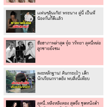
เเฟนๆลุ้นเก้อ! พระนาง คู่นี้ เป็นพี่
น้องกันก็ดีเเล้ว
ฮือฮาภาพล่าสุด จุ๋ย วรัทยา ลุคนี้หล่อ
ลูกชายยังชม
ผงะหลักฐาน! ค้นกระเป๋า เด็ก
นักเรียนกราดยิง พบสิ่งนี้เพียบ
ลุคนี้..หลิงหลิงคอง สุดจึ้ง ชุดหนังดำ