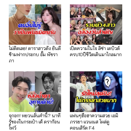
ไม่ติดเลย! ดาราสาวดัง ยินดี
เปิดความในใจ ลิซ่า เดบิวต์
ข้ามฟากประกบ อั้ม พัชรา
ครบ10ปีชีวิตเดินมาไกลมาก
ภา
จุกอก! หยวนลั่นคำนี้? นาที
เเฟนๆฮือฮาความสวย เอมิ
รู้ของในกระเป๋า เต้ ดราก้อน
ภรรยา เเวนเนส โผล่ดู
ไฟว์
คอนเสิร์ต F4