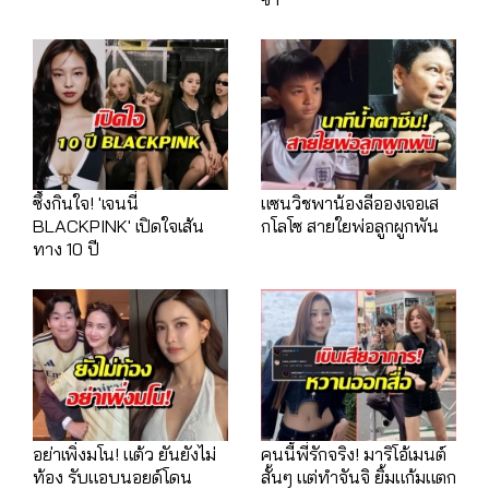
ซึ้งกินใจ! 'เจนนี่
แซนวิชพาน้องลีอองเจอเส
BLACKPINK' เปิดใจเส้น
กโลโซ สายใยพ่อลูกผูกพัน
ทาง 10 ปี
อย่าเพิ่งมโน! แต้ว ยันยังไม่
คนนี้พี่รักจริง! มาริโอ้เมนต์
ท้อง รับแอบนอยด์โดน
สั้นๆ แต่ทำจันจิ ยิ้มแก้มแตก