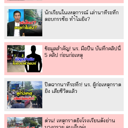
นักเรียนในเหตุการณ์ เล่านาทีระทึก
ตอบกรรชัย ทำไมยิง?
ข้อมูลสำคัญ! นร. มือปืน บันทึกคลิปนี้
5 คลิป ก่อนก่อเหตุ
ปิดฉากนาทีระทึก! นร. ผู้ก่อเหตุกราด
ยิง เสียชีวิตแล้ว
ด่วน! เหตุกราดยิงโรงเรียนดังย่าน
บางกรวย คนเจ็บพุ่ง