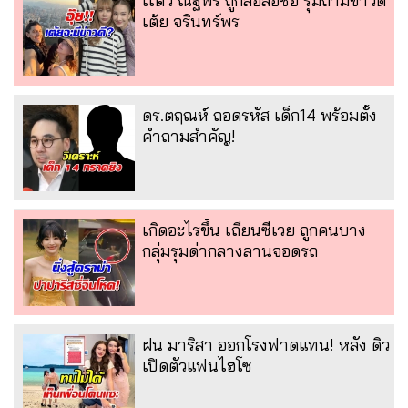
เเต้ว ณฐพร ถูกสื่อล่อซื้อ รุมถามข่าวดี
เต้ย จรินทร์พร
ดร.ตฤณห์ ถอดรหัส เด็ก14 พร้อมตั้ง
คำถามสำคัญ!
เกิดอะไรขึ้น เถียนซีเวย ถูกคนบาง
กลุ่มรุมด่ากลางลานจอดรถ
ฝน มาริสา ออกโรงฟาดแทน! หลัง ดิว
เปิดตัวแฟนไฮโซ