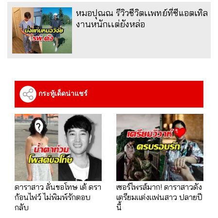
หมอปุณณ รีวิวชีวิตเเพทย์ที่ซีแอตเทิล
งานหนักเเต่ยังหล่อ
กระทู้เด็ดน่าแชร์
ดาราสาว ลั่นขอโทษ เต้ ดรา
เซอร์ไพรส์มาก! ดาราสาวดัง
ก้อนไฟว์ ไม่พิมพ์รักตอบ
เตรียมแต่งแฟนสาว ปลายปี
กลับ
นี้