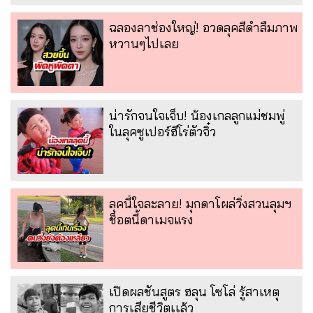
ฉลองลาช่องใหญ่! อวดลุคสีดำลืมภาพ
หวานๆไปเลย
น่ารักจนใจเจ็บ! น้องเกลลูกแม่ชมพู่
ในลุคซูเปอร์ฮีโร่ตัวจิ๋ว
ลุคนี้ใจละลาย! มุกดาโผล่วิ่งสวนลุมฯ
ช็อตนี้ดาเมจแรง
เปิดผลชันสูตร ฮลุน โซโล่ รู้สาเหตุ
การเสียชีวิตเเล้ว