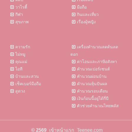
วาไรตี้
มือถือ
กีฬา
กินและเที่ยว
สุขภาพ
เรื่องผู้หญิง
ความรัก
เครื่องคำนวณลดต้นลด
ไม่หมู
ดอก
คุณแม่
ค่าโอนและภาษีอสังหา
ไอที
คำนวณเปอร์เซนต์
บ้านและสวน
คำนวณผ่อนบ้าน
เช็คเบอร์มือถือ
คำนวณหุ้นปันผล
ดูดวง
คำนวณรอบเดือน
เงินก้อนนี้อยู่ได้กี่ปี
ตัวช่วยคำนวณไทยพลัส
© 2569
เข้าหน้าแรก
Teenee.com