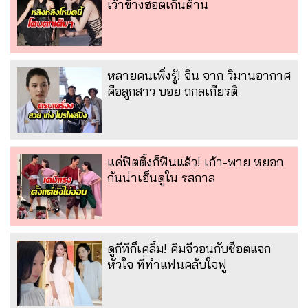
เว้าข้างฮอตเกินต้าน
หลายคนเพิ่งรู้! จิน จาก วิมานอากาศ
คือลูกสาว บอย ถกลเกียรติ
แค่ฟิตติ้งก็ฟินแล้ว! เก้า-พาย หยอก
กันน่าเอ็นดูใน รสกาล
ดูกี่ทีก็เคลิ้ม! คิมจีวอนกับช็อตแจก
หัวใจ ที่ทำแฟนคลับใจฟู