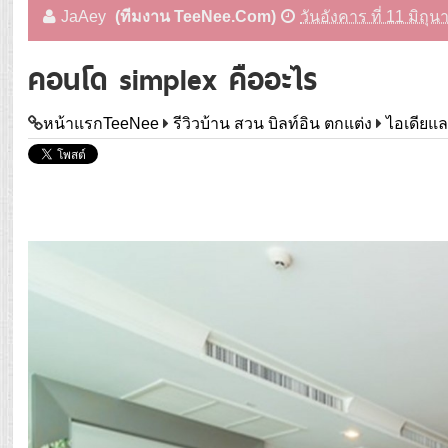
JaAey
(ทีมงาน TeeNee.Com)
วันอังคาร ที่ 11 มิถุ
คอนโด simplex คืออะไร
หน้าแรกTeeNee
รีวิวบ้าน สวน บิลท์อิน ตกแต่ง
ไอเดียแล