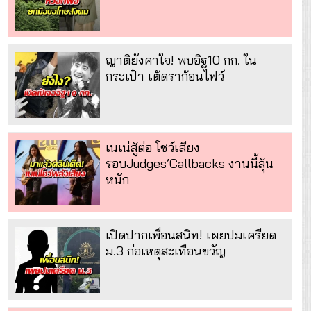
ญาติยังคาใจ! พบอิฐ10 กก. ใน
กระเป๋า เต้ดราก้อนไฟว์
เนเน่สู้ต่อ โชว์เสียง
รอบJudges’Callbacks งานนี้ลุ้น
หนัก
เปิดปากเพื่อนสนิท! เผยปมเครียด
ม.3 ก่อเหตุสะเทือนขวัญ