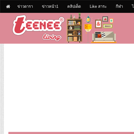
ข่าวดารา
ข่าวหน้า1
คลิปเด็ด
Like สาระ
กีฬา
ไ