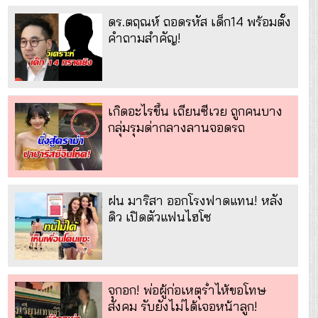
ดร.ตฤณห์ ถอดรหัส เด็ก14 พร้อมตั้ง
คำถามสำคัญ!
เกิดอะไรขึ้น เถียนซีเวย ถูกคนบาง
กลุ่มรุมด่ากลางลานจอดรถ
ฝน มาริสา ออกโรงฟาดแทน! หลัง
ดิว เปิดตัวแฟนไฮโซ
จุกอก! พ่อผู้ก่อเหตุร่ำไห้ขอโทษ
สังคม รับยังไม่ได้เจอหน้าลูก!