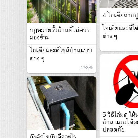
4 ไอเดียฉาบป
ไอเดียและดีไ
กฎหมายรั้วบ้านที่ไม่ควร
ต่าง ๆ
มองข้าม
ไอเดียและดีไซน์บ้านแบบ
ต่าง ๆ
: 26385
5 วิธีไล่มด ใ
บ้าน แบบได้
ปลอดภัย
ถังดักไขมันคืออะไร