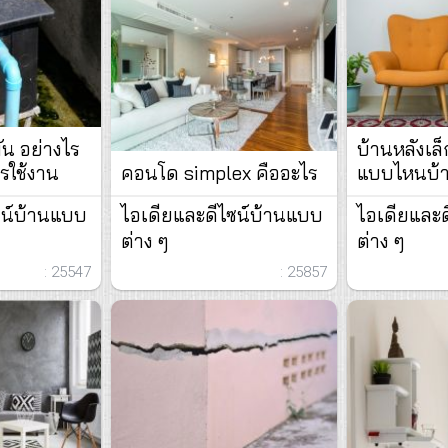
ัน อย่างไร
บ้านหลังเล็
รใช้งาน
คอนโด simplex คืออะไร
แบบไหนบ้
ซน์บ้านแบบ
ไอเดียและดีไซน์บ้านแบบ
ไอเดียและ
ต่าง ๆ
ต่าง ๆ
: 25547
: 25857