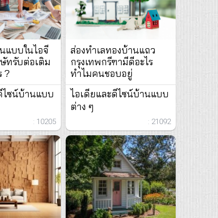
านแบบในไอจี
ส่องทำเลทองบ้านแถว
ษัทรับต่อเติม
กรุงเทพกรีฑามีดีอะไร
ร ?
ทำไมคนชอบอยู่
ดีไซน์บ้านแบบ
ไอเดียและดีไซน์บ้านแบบ
ต่าง ๆ
: 10205
: 21092