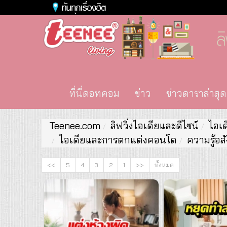
ที่นี่ดอทคอม
ข่าว
ข่าวดาราล่าสุด
Teenee.com
ลิฟวิ่งไอเดียและดีไซน์
ไอเด
ไอเดียและการตกแต่งคอนโด
ความรู้อส
<<
5
4
3
2
1
>>
ทั้งหมด