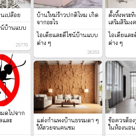
ูนเปลือย
บ้านใหม่ร้าวปกติไหม เกิด
ตั้งหิ้งพระ
จากอะไร
เสริมสิริมง
ซน์บ้านแบบ
ไอเดียและดีไซน์บ้านแบบ
ไอเดียและ
ต่าง ๆ
ต่าง ๆ
: 25770
: 26353
ห้หมดไปจาก
ผลและ
แต่งกำแพงบ้านธรรมดา ๆ
ข้อควรต้องร
ให้สวยจนคนชม
ในห้องนอน