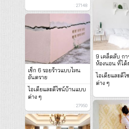
: 27148
9 เคล็ดลับ กา
ห้องนอน ที่ได้ผ
เช็ก 6 รอยร้าวแบบไหน
ไอเดียและดีไ
อันตราย
ต่าง ๆ
ไอเดียและดีไซน์บ้านแบบ
ต่าง ๆ
: 27950